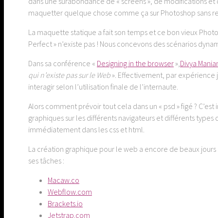
dans une surabondance de « screens », de modifications e
maquetter quelque chose comme ça sur Photoshop sans re
La maquette statique a fait son temps et ce bon vieux Photosh
Perfect » n’existe pas ! Nous concevons des scénarios dy
Dans sa conférence «
Designing in the browser
»,
Divya Mania
qui n’existe pas sur le Web
». Effectivement, par expérience
interagir selon l’utilisation finale de l’internaute.
Alors comment prévoir tout cela dans un « psd » figé ? C’est 
graphiques sur les différents navigateurs et différents types 
immédiatement dans les css et html.
La création graphique pour le web a encore de beaux jours d
ses tâches :
Macaw.co
Webflow.com
Brackets.io
Jetstrap.com