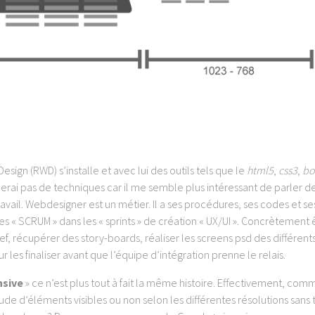
sign (RWD) s’installe et avec lui des outils tels que le
html5
,
css3
,
bo
rlerai pas de techniques car il me semble plus intéressant de parler d
avail. Webdesigner est un métier. Il a ses procédures, ses codes et se
s « SCRUM » dans les « sprints » de création « UX/UI ». Concrètement
ef, récupérer des story-boards, réaliser les screens psd des différent
 les finaliser avant que l’équipe d’intégration prenne le relais.
nsive
» ce n’est plus tout à fait la même histoire. Effectivement, com
ude d’éléments visibles ou non selon les différentes résolutions san