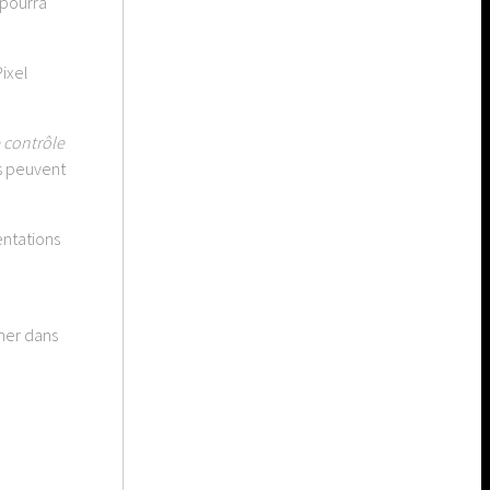
 pourra
Pixel
 contrôle
s peuvent
entations
gner dans