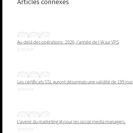
Articles connexes
Pinterest
Au-delà des opérations : 2026, l’année de l’IA sur VPS
21/05/2026
Les certificats SSL auront désormais une validité de 199 jour
10/03/2026
L’avenir du marketing IA pour les social media managers
19/02/2026