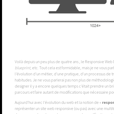
Voilà depuis un peu plus de quatre ans , le Responsive Web De
blueprint
, etc. Tout cela est formidable, mais je ne vous pa
l’évolution d’un métier, d’une pratique, d’un processus de tr
habitudes. Je ne vous parlerai pas non plus de méthodologie
designer il y a encore quelques temps c’était prendre un bri
parcours et faire autant de modifications que nécessaire pour
Aujourd’hui avec l’évolution du web et la notion de «
respo
représenter un site web responsive (ou pas) avec une multit