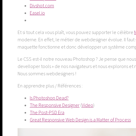
Divshot.com
Easel.io
Et si tout cela vous plaît, vous pouvez supporter le célèbre
moderne. En effet, le métier de webdesigner évolue. Il faut
maquette fonctionne et donc développer un système comple
Le CSS est-il notre nouveau Photoshop ? Je pense que nous 
develloper tools » de nos navigateurs et nous explorons et
Nous sommes webdesigners !
En apprendre plus / Références :
Is Photoshop Dead?
The Responsive Designer
(
Video
)
The Post-PSD Era
Great Responsive Web Design is a Matter of Process