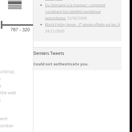
Du domaine à la marque : comment
construire ton identité numérique
européenne
12/02/2026
Black Friday Amen : 3ᵉ année offerte sur les .fr
24/11/2025
Derniers Tweets
Could not authenticate you.
otstrap
,
e
s
 être web
s
ment
s tomber