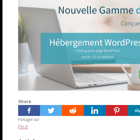
Share
Partager sur
Share
Pin it
on