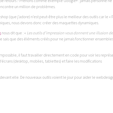
t de retours ? Prenons comme exemple Google+ : jamais personne ne
ncontre un million de problèmes.
op (que j’adore) n’est peut-être plus le meilleur des outils car le « 
namiques, nous devons donc créer des maquettes dynamiques.
n
nous dit que : «
Les outils d’impression vous donnent une illusion de
 je sais que des éléments créés pour ne jamais fonctionner ensemble
impossible, il faut travailler directement en code pour voir les représ
d’écrans (desktop, mobiles, tablettes) et faire les modifications
evant elle. De nouveaux outils voient le jour pour aider le webdesi