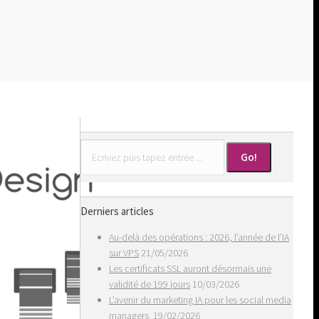
Search:
Derniers articles
Au-delà des opérations : 2026, l’année de l’IA
sur VPS
21/05/2026
Les certificats SSL auront désormais une
validité de 199 jours
10/03/2026
L’avenir du marketing IA pour les social media
managers
19/02/2026