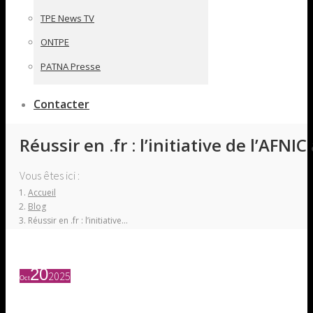
TPE News TV
ONTPE
PATNA Presse
Contacter
Réussir en .fr : l’initiative de l’AFN
Vous êtes ici :
Accueil
Blog
Réussir en .fr : l’initiative…
20
2025
Oct