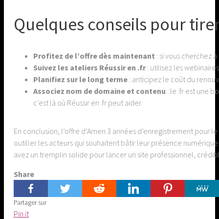
Quelques conseils pour tirer
Profitez de l’offre dès maintenant
: si vous cherchez à
Suivez les ateliers Réussir en .fr
: utilisez les webinaire
Planifiez sur le long terme
: anticipez le coût du reno
Associez nom de domaine et contenu
: le .fr est une 
c’est là où Réussir en .fr peut aider.
En conclusion, l’offre d’Amen 3 années d’enregistrement pour le 
outiller les acteurs qui souhaitent bâtir leur présence numériq
avez un tremplin solide pour lancer un site professionnel, crédib
Share
Partager sur
Share
Pin it