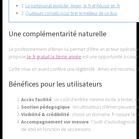
Le partenariat implicite : Amen, le .fr et Réussir en .fr
Quelques conseils pour tirer le meilleur de ce duo
Une complémentarité naturelle
Le positionnement d’Amen lui permet d’être un acteur opérationnel 
propose
le .fr gratuit la 3ème année
est une opportunité à couple
Cette mise en avant confère une légitimité : Amen est reconnu dan
Bénéfices pour les utilisateurs
Accès facilité
: un coût d’entrée minime incite à tester, e
Soutien pédagogique
: les utilisateurs d’Amen peuvent b
Visibilité & crédibilité
: choisir un domaine .fr rassure les
Accompagnement sur mesure
: l’outil d’autodiagnost
de site) en fonction de ses besoins.