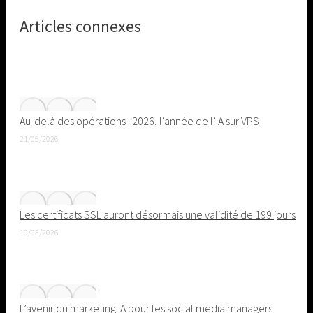
on
Articles connexes
Pinterest
Au-delà des opérations : 2026, l’année de l’IA sur VPS
21/05/2026
Les certificats SSL auront désormais une validité de 199 jours
10/03/2026
L’avenir du marketing IA pour les social media managers