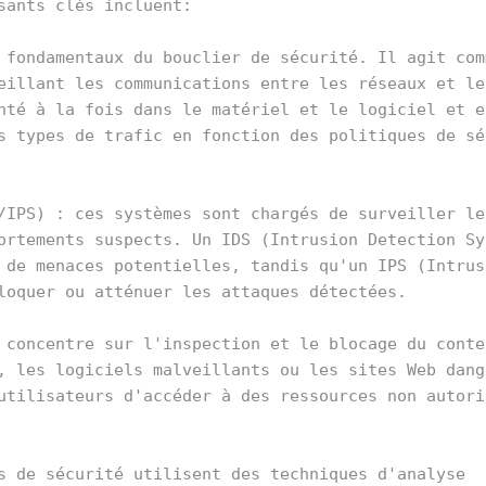
ants clés incluent:

 fondamentaux du bouclier de sécurité. Il agit comm
eillant les communications entre les réseaux et les
nté à la fois dans le matériel et le logiciel et es
s types de trafic en fonction des politiques de séc
/IPS) : ces systèmes sont chargés de surveiller le 
ortements suspects. Un IDS (Intrusion Detection Sys
 de menaces potentielles, tandis qu'un IPS (Intrusi
loquer ou atténuer les attaques détectées.

 concentre sur l'inspection et le blocage du conten
, les logiciels malveillants ou les sites Web dange
utilisateurs d'accéder à des ressources non autoris
s de sécurité utilisent des techniques d'analyse 