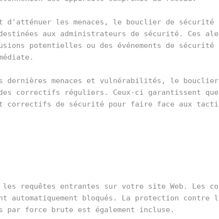
t d'atténuer les menaces, le bouclier de sécurité g
destinées aux administrateurs de sécurité. Ces aler
usions potentielles ou des événements de sécurité 
édiate.

s dernières menaces et vulnérabilités, le bouclier 
des correctifs réguliers. Ceux-ci garantissent que 
t correctifs de sécurité pour faire face aux tactiq
 les requêtes entrantes sur votre site Web. Les cod
nt automatiquement bloqués. La protection contre le
s par force brute est également incluse.
