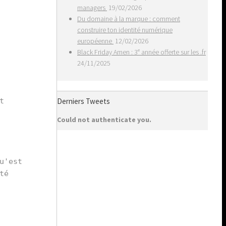
managers
19/02/2026
Du domaine à la marque : comment
construire ton identité numérique
européenne
12/02/2026
Black Friday Amen : 3ᵉ année offerte sur les .fr
24/11/2025
 
Derniers Tweets
Could not authenticate you.
'est 
é 