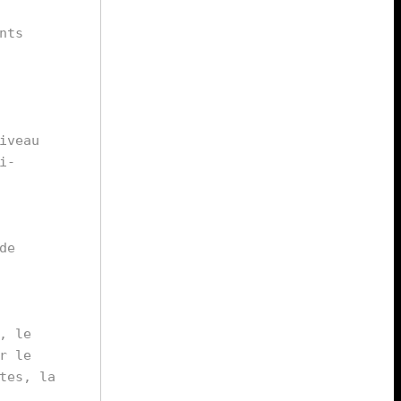
ts 
veau 
i-
e 
 le 
 le 
es, la 