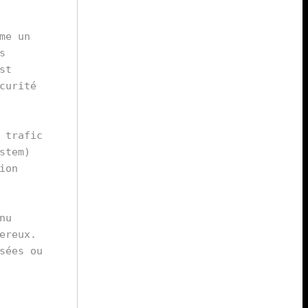
e un 
 
t 
urité 
trafic 
tem) 
on 
u 
reux. 
ées ou 