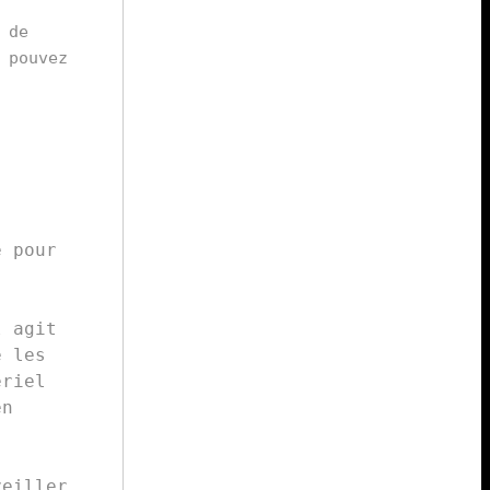
de 
pouvez 
 pour 
 agit 
 les 
riel 
n 
eiller 