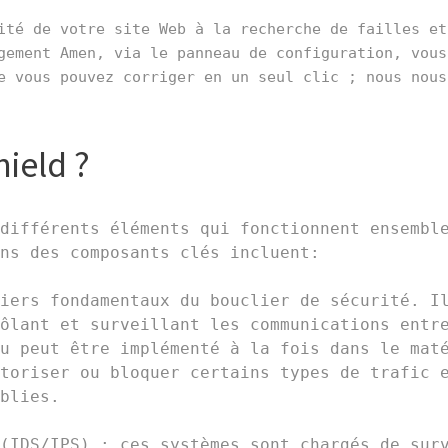
ité de votre site Web à la recherche de failles et 
gement Amen, via le panneau de configuration, vous 
e vous pouvez corriger en un seul clic ; nous nous 
ield ?
différents éléments qui fonctionnent ensemble
ns des composants clés incluent:

iers fondamentaux du bouclier de sécurité. Il
ôlant et surveillant les communications entre
u peut être implémenté à la fois dans le maté
toriser ou bloquer certains types de trafic e
blies.

(IDS/IPS) : ces systèmes sont chargés de surv