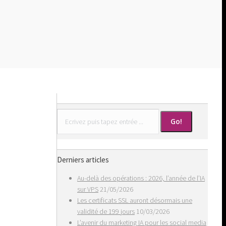
Search:
Derniers articles
Au-delà des opérations : 2026, l’année de l’IA
sur VPS
21/05/2026
Les certificats SSL auront désormais une
validité de 199 jours
10/03/2026
L’avenir du marketing IA pour les social media