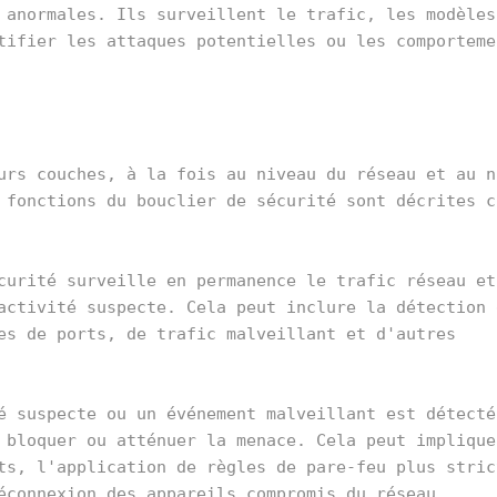
 anormales. Ils surveillent le trafic, les modèles 
tifier les attaques potentielles ou les comportemen
urs couches, à la fois au niveau du réseau et au ni
 fonctions du bouclier de sécurité sont décrites c
curité surveille en permanence le trafic réseau et 
activité suspecte. Cela peut inclure la détection d
es de ports, de trafic malveillant et d'autres 
é suspecte ou un événement malveillant est détecté,
 bloquer ou atténuer la menace. Cela peut impliquer
ts, l'application de règles de pare-feu plus strict
éconnexion des appareils compromis du réseau.
