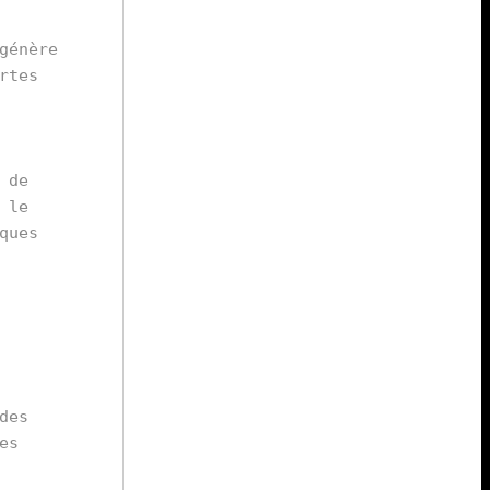
énère 
tes 
de 
le 
ues 
es 
s 