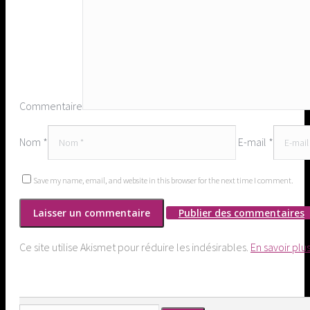
Commentaire
Nom *
E-mail *
Save my name, email, and website in this browser for the next time I comment.
Publier des commentaires
Ce site utilise Akismet pour réduire les indésirables.
En savoir plu