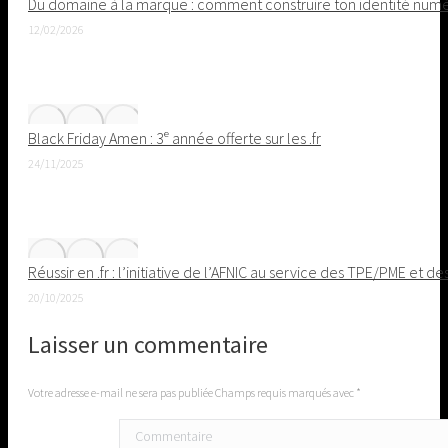
Du domaine à la marque : comment construire ton identité nu
12/02/2026
Black Friday Amen : 3ᵉ année offerte sur les .fr
24/11/2025
Réussir en .fr : l’initiative de l’AFNIC au service des TPE/PME et de
20/10/2025
Laisser un commentaire
Votre adresse e-mail ne sera pas publiée Champs requis marqués avec
*