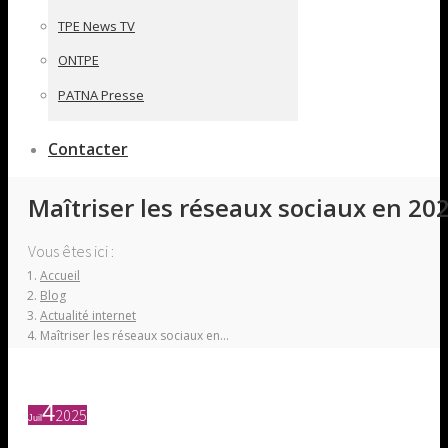
TPE News TV
ONTPE
PATNA Presse
Contacter
Maîtriser les réseaux sociaux en 20
Vous êtes ici :
Accueil
Blog
Actualité internet
Maîtriser les réseaux sociaux en…
4
2025
Juil