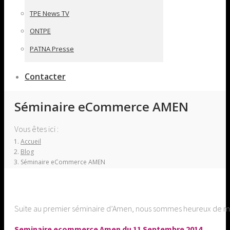
TPE News TV
ONTPE
PATNA Presse
Contacter
Séminaire eCommerce AMEN
Vous êtes ici :
Accueil
Blog
Séminaire eCommerce AMEN
Suite au premier séminaire d’Amen, nous sommes heureux de met
Seminaire ecommerce Amen du 11 Septembre 2014