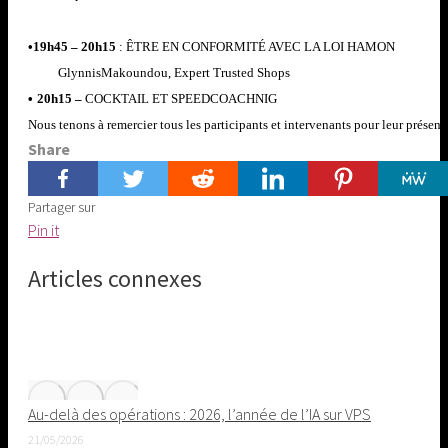
•
19h45 – 20h15
: ÊTRE EN CONFORMITÉ AVEC LA LOI HAMON
Glynnis
Makoundou
, Expert
Trusted
Shops
•
20h15 –
COCKTAIL ET SPEEDCOACHNIG
Nous tenons à remercier tous les participants et intervenants pour leur présenc
Share
Partager sur
Share
Pin it
on
Articles connexes
Pinterest
Au-delà des opérations : 2026, l’année de l’IA sur VPS
21/05/2026