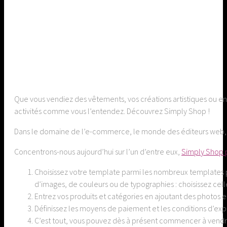
Que vous vendiez des vêtements, vos créations artistiques ou e
activités comme vous l’entendez. Découvrez Simply Shop !
Dans le domaine de l’e-commerce, le monde des éditeurs web, ce
Concentrons-nous aujourd’hui sur l’un d’entre eux,
Simply Shop 
Choisissez votre template parmi les nombreux templates
d’images, de couleurs ou de typographies : choisissez celle 
Entrez vos produits et catégories en ajoutant des photos 
Définissez les moyens de paiement et les conditions d’e
C’est tout, vous pouvez dès à présent commencer à vendre 