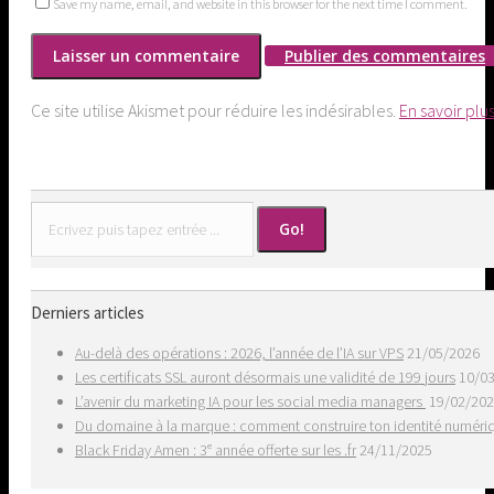
Save my name, email, and website in this browser for the next time I comment.
Publier des commentaires
Ce site utilise Akismet pour réduire les indésirables.
En savoir plu
Search:
Derniers articles
Au-delà des opérations : 2026, l’année de l’IA sur VPS
21/05/2026
Les certificats SSL auront désormais une validité de 199 jours
10/0
L’avenir du marketing IA pour les social media managers
19/02/20
Du domaine à la marque : comment construire ton identité numér
Black Friday Amen : 3ᵉ année offerte sur les .fr
24/11/2025