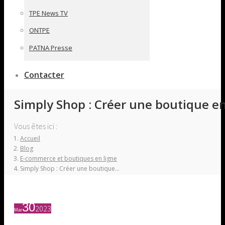
TPE News TV
ONTPE
PATNA Presse
Contacter
Simply Shop : Créer une boutique e
Vous êtes ici :
Accueil
Blog
E-commerce et boutiques en ligne
Simply Shop : Créer une boutique…
30
2023
Mar