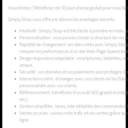
Vous hésitez ? Bénéficiez de 30 jours d’essai gratuit pour vous fai
Simply Shop vous offre par ailleurs les avantages suivants :
Intuitivité : Simply Shop est très facile à prendre en mai
Personnalisation : vous pouvez choisir la structure de vos 
Rapidité de chargement : les sites créés avec Simply Sho
mesurer les performances d’un site Web. Page Speed éva
Design responsive/adaptable : smartphones, tablettes, ord
unique.
Sécurité : vos données et vos paiements sont protégés. Un 
Interactions client : échangez avec vos clients via YouTu
personnalisée avec vos clients.
Référencement : bénéficiez d’un outil SEO gratuit et inté
etc.).
Gestion simplifiée : taxes, liste détaillée des commandes, 
Ventes accrues : suivez votre trafic et vos ventes grâce a
ligne.