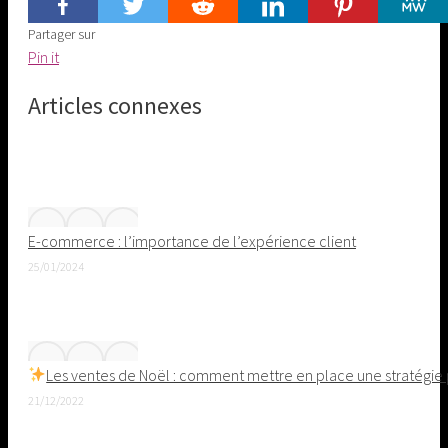
Partager sur
Share
Pin it
on
Articles connexes
Pinterest
E-commerce : l’importance de l’expérience client
25/01/2024
Les ventes de Noël : comment mettre en place une stratégie 
21/12/2022