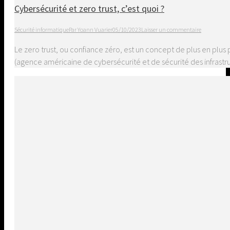
Cybersécurité et zero trust, c’est quoi ?
Sécurité informatique
Par
Yoann Vuarier
05/10/2023
Laisser un commentaire
Le zero trust, ou confiance zéro, est un concept de plus en plus 
(agence américaine de cybersécurité et de sécurité des infrastru