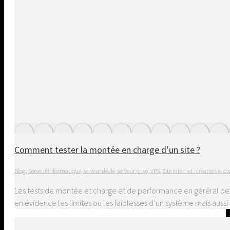
Comment tester la montée en charge d’un site ?
Blog
,
Serveur informatique, serveur dédié, serveur privé, VPS
,
Site internet : création et c
Les tests de montée et charge et de performance en géréral perm
en évidence les limites ou les faiblesses d’un système mais aussi