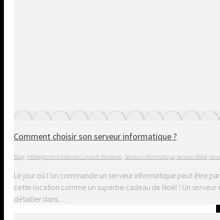
Comment choisir son serveur informatique ?
Blog
,
Hébergement internet Linux et Windows
,
Serveur informatique, serveur dédié, serv
Le jour où l’on commande un serveur informatique peut être pa
cette location comme un superbe cadeau de Noël ! Un serveur e
détailler dans…