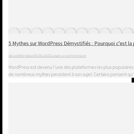
5 Mythes sur WordPress Démystifiés : Pourquoi c’est la 
Sécurité
Par
fabian
06/06/2025
Laisser un commentaire
WordPress est devenu l’une des plateformes les plus populaires p
de nombreux mythes persistent à son sujet. Certains pensent qu’il