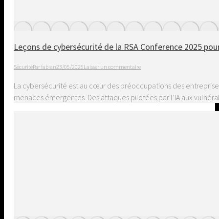
Leçons de cybersécurité de la RSA Conference 2025 pour
Sécurité
Par
fabian
23/05/2025
Laisser un commentaire
La cybersécurité est au cœur des préoccupations des entreprise
menaces émergentes. Des attaques pilotées par l’IA aux vulnéra