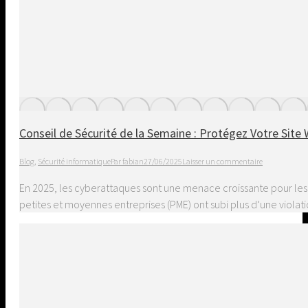
Conseil de Sécurité de la Semaine : Protégez Votre Site
Blog
,
Sécurité informatique
Par
fabian
27/06/2025
Laisser un commentaire
En 2025, les cyberattaques sont une menace croissante pour les p
petites et moyennes entreprises (PME) ont subi plus d’une violat