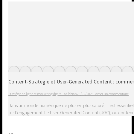
Content-Strategie et User-Generated Content : comment 
Stratégie en ligne et marketing digital
Par
fabian
28/02/2025
Laisser un commentaire
Dans un monde numérique de plus en plus saturé, il est essenti
sur l’engagement. Le User-Generated Content (UGC), ou contenu g