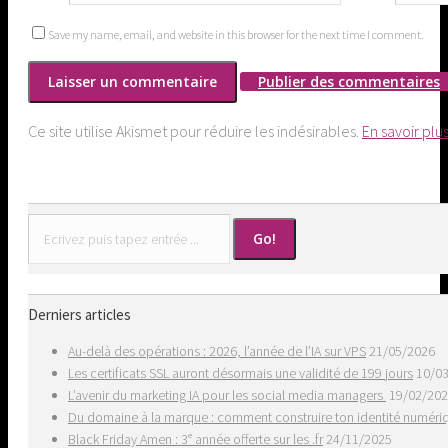
Save my name, email, and website in this browser for the next time I comment.
Publier des commentaires
Ce site utilise Akismet pour réduire les indésirables.
En savoir plu
Search:
Derniers articles
Au-delà des opérations : 2026, l’année de l’IA sur VPS
21/05/2026
Les certificats SSL auront désormais une validité de 199 jours
10/0
L’avenir du marketing IA pour les social media managers
19/02/20
Du domaine à la marque : comment construire ton identité numér
Black Friday Amen : 3ᵉ année offerte sur les .fr
24/11/2025