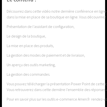
Découvrez dans cette vidéo notre dernière conférence en ligne 
dans la mise en place de sa boutique en ligne. Vous découvrirez
Présentation de l’assistant de configuration,
Le design de la boutique,
La mise en place des produits,
La gestion des modes de paiement et de livraison,
Un aperçu des outils marketing,
La gestion des commandes.
Vous pouvez télécharger la présentation Power Point de cette 
Vous retrouverez dans cette dernière l’ensemble des réponses a
Pour en savoir plus sur les outils e-commerce Amen.fr rendez-v