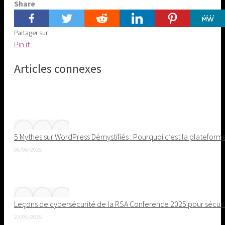
Share
Partager sur
Share
Pin it
on
Articles connexes
Pinterest
5 Mythes sur WordPress Démystifiés : Pourquoi c’est la plateforme
06/06/2025
Leçons de cybersécurité de la RSA Conference 2025 pour sécuris
23/05/2025