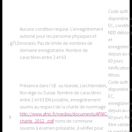
Code auth
disponible s
EC, conditio
Aucune condition requise. L’enregistrement
NDD débloq
autorisé pour les personne physiques et
et
. gTLD
morales. Pas de limite de nombres de
enregistrem
domaine enregistrable. Nombre de
depuis au m
caractères entre 2 et 63
60 jours.
Vérification 
Whois
Code auth
Présence dans l’UE ou Islande, Liechtenstein,
disponible s
Norvège ou Suisse. Nombre de caractères
EC,
entre 2 et 63 IDN possible, enregistrement
enregistrem
soumis au respect de la charte de nommage
depuis au m
http://www.afnic.fr/medias/documents/AFNIC-
.fr
60 jours. Peu
charte_2012_.pdf
noms de commune
être valider
sousmis à examen préalable, à vérifier pour
le prestatai