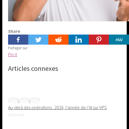
Share
Partager sur
Share
Pin it
on
Articles connexes
Pinterest
Au-delà des opérations : 2026, l’année de l’IA sur VPS
21/05/2026