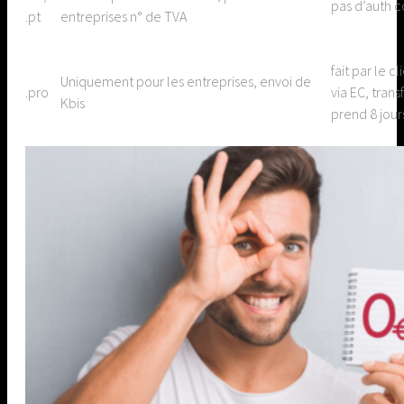
pas d’auth 
.pt
entreprises n° de TVA
fait par le cl
Uniquement pour les entreprises, envoi de
.pro
via EC, trans
Kbis
prend 8 jour