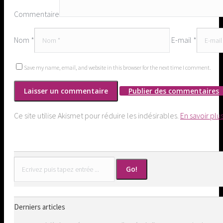
Commentaire
Nom *
E-mail *
Save my name, email, and website in this browser for the next time I comment.
Publier des commentaires
Ce site utilise Akismet pour réduire les indésirables.
En savoir plu
Search:
Derniers articles