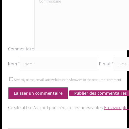
Commentaire
Nom *
E-mail *
Save my name, email, and website in this browser for the next time I comment.
Publier des commentaires
Ce site utilise Akismet pour réduire les indésirables.
En savoir plu