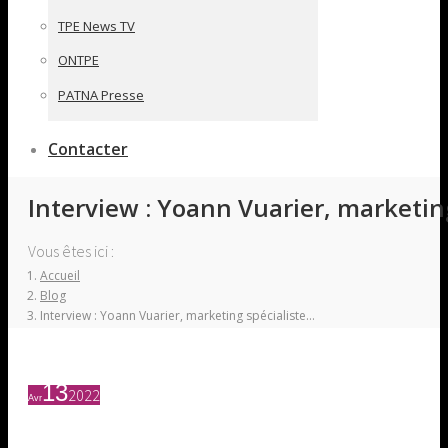
TPE News TV
ONTPE
PATNA Presse
Contacter
Interview : Yoann Vuarier, marketin
Vous êtes ici :
Accueil
Blog
Interview : Yoann Vuarier, marketing spécialiste…
13
2022
Avr