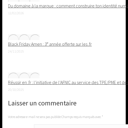
Du domaine à la marque : comment construire ton identité nu
12/02/2026
Black Friday Amen : 3ᵉ année offerte sur les .fr
24/11/2025
Réussir en .fr : l’initiative de l’AFNIC au service des TPE/PME et de
20/10/2025
Laisser un commentaire
Votre adresse e-mail ne sera pas publiée Champs requis marqués avec
*