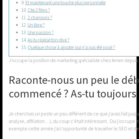
Et maintenant une touche plus personnelle
Cite 2 films ?
2 chansons ?
Un libre ?
Une passion ?
As-tu réalisé ton rêve ?
Quelque chose à ajouter qui n’a pas été posé ?
J’occupe la position de marketing spécialiste chez Amen depuis
Raconte-nous un peu le déb
commencé ? As-tu toujours
Je cherchais un poste un peu différent de ce que j’avais fait jusqu
analyse, affiliation…), du coup c’était intéressant. Oui j’occup
exemple cette année j’ai l’opportunité de travailler le SEO et d