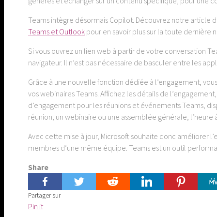
générés et échanger sur un contenu spécifique, pour une c
Teams intègre désormais Copilot. Découvrez notre article d
Teams et Outlook
pour en savoir plus sur la toute dernière
Si vous ouvrez un lien web à partir de votre conversation Te
navigateur. Il n’est pas nécessaire de basculer entre les ap
Grâce à une nouvelle fonction dédiée à l’engagement, vous
vos webinaires Teams. Affichez les détails de l’engagement, 
d’engagement pour les réunions et événements Teams, disp
réunion, un webinaire ou une assemblée générale, l’heure à l
Avec cette mise à jour, Microsoft souhaite donc améliorer l’e
membres d’une même équipe. Teams est un outil performant q
Share
Partager sur
Share
Pin it