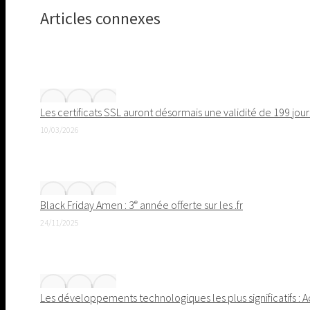
on
Articles connexes
Pinterest
Les certificats SSL auront désormais une validité de 199 jour
10/03/2026
Black Friday Amen : 3ᵉ année offerte sur les .fr
24/11/2025
Les développements technologiques les plus significatifs : 