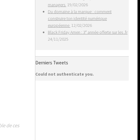
managers
19/02/2026
Du domaine à la marque : comment
construire ton identité numérique
européenne
12/02/2026
Black Friday Amen : 3ᵉ année offerte sur les .fr
24/11/2025
Derniers Tweets
Could not authenticate you.
ble de ces