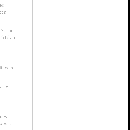
es
et à
réunions
dédié au
ft, cela
s une
gues.
apports