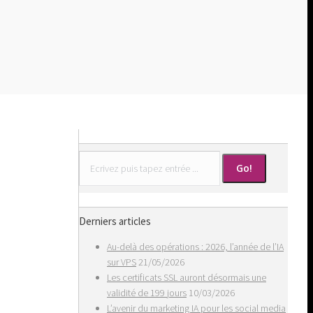
Search:
Derniers articles
Au-delà des opérations : 2026, l’année de l’IA
sur VPS
21/05/2026
Les certificats SSL auront désormais une
validité de 199 jours
10/03/2026
L’avenir du marketing IA pour les social media