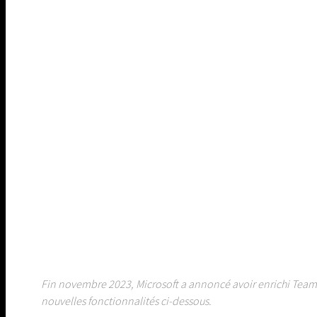
Fin novembre 2023, Microsoft a annoncé avoir enrichi Teams
nouvelles fonctionnalités ci-dessous.