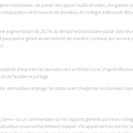
gerie instantanée, de passer des appels audio et vidéo, d’organiser d
 collaboration de fichiers et de données, et s’intègre à Microsoft 365 
« une augmentation de 252 % du temps hebdomadaire passé dans les 
 pourquoi le géant du net enrichit de manière continue son service 
s :
ossibilité d’exporter les données vers un fichier Excel. D’après Microso
t de faciliter le partage.
ande, demandeur et plage de dates avant d’exporter les données dan
n « j’aime » ou un commentaire sur les rapports générés par leurs collè
tilisateurs pourront facilement indiquer s’ils apprécient ou non les r