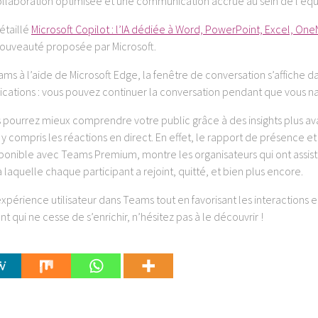
ollaboration optimisée et une communication accrue au sein de l’équ
étaillé
Microsoft Copilot : l’IA dédiée à Word, PowerPoint, Excel, One
 nouveauté proposée par Microsoft.
ams à l’aide de Microsoft Edge, la fenêtre de conversation s’affiche d
plications : vous pouvez continuer la conversation pendant que vous na
 pourrez mieux comprendre votre public grâce à des insights plus av
y compris les réactions en direct. En effet, le rapport de présence et
onible avec Teams Premium, montre les organisateurs qui ont assist
aquelle chaque participant a rejoint, quitté, et bien plus encore.
xpérience utilisateur dans Teams tout en favorisant les interactions e
ui ne cesse de s’enrichir, n’hésitez pas à le découvrir !