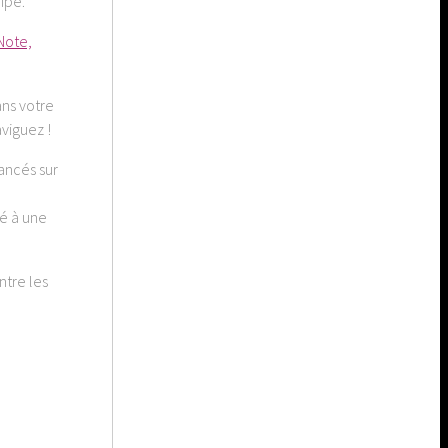
ipe.
Note,
ans votre
viguez !
ancés sur
é à une
ntre les