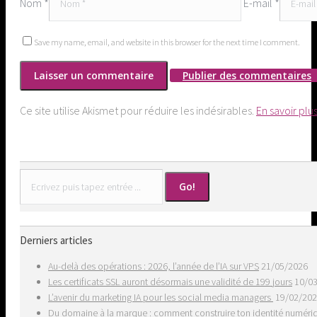
Nom *
E-mail *
Save my name, email, and website in this browser for the next time I comment.
Publier des commentaires
Ce site utilise Akismet pour réduire les indésirables.
En savoir plu
Search:
Derniers articles
Au-delà des opérations : 2026, l’année de l’IA sur VPS
21/05/2026
Les certificats SSL auront désormais une validité de 199 jours
10/0
L’avenir du marketing IA pour les social media managers
19/02/20
Du domaine à la marque : comment construire ton identité numér