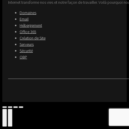
Internet transforme nos vies et notre façon de travailler. Voilà pourquoi nou
Domaines
Email
Hébergement
Office 365
Création de Site
Serveurs
Sécurité
OBP
Go
to
Top