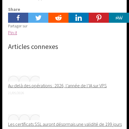
Share
Partager sur
Share
Pin it
on
Articles connexes
Pinterest
Au-delà des opérations : 2026, l’année de l’IA sur VPS
21/05/2026
Les certificats SSL auront désormais une validité de 199 jours