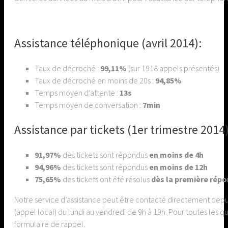
Assistance téléphonique (avril 2014):
Taux de décroché :
99,11%
(sur 1918 appels présentés)
Taux de décroché en moins de 20s :
94,85%
Temps moyen d’attente :
13s
Temps moyen de conversation :
7min
Assistance par tickets (1er trimestre 2014)
91,97%
des tickets sont répondus
en moins de 4h
94,96%
des tickets sont répondus
en moins de 12h
75,65%
des tickets ont été résolus
dès la première rép
Notre service d’assistance peut être contacté directement depu
(appel local) du lundi au vendredi de 9h à 19h. Pour toutes le
formulaire de rappel.