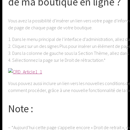
de ma boutique en ligne ?
Vous avez la possibilité d’insérer un lien vers votre page d’inf
de page de chaque page de votre boutique.
1. Dans le menu principal de l’interface d’administration, allez da
2. Cliquez sur un des signes Plus pour insérer un élément de pa
3. Dans la colonne de gauche sous la Section Thème, allez dans Él
4. Sélectionnez la page sur le Droit de rétractation.*
Vous pouvez aussi inclure un lien vers les nouvelles conditions 
comment procéder, grâce à une nouvelle fonctionnalité de la b
Note :
– *Aujourd’hui cette page s’appelle encore « Droit de retrait », 