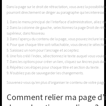
Dans la page sur le droit de rétractation, vous avez la possibilit
pourront directement se diriger au paragraphe qui les interesse sa
1. Dans le menu principal de l’interface d’administration, allez
2. Dans la colonne de gauche, selectionnez la page Droit de rétra
supérieur, dans Nouveau.
3. Dans l’aperçu du contenu de la page, vous pouvez inclure les t
4. Pour que chaque titre soit rattachable, vous devez le sélectio
5. Saisissez un nom pour l’ancrage et acceptez.
6. Une fois créé l’index, sélectionnez le texte auquel vous voule
7. Dans les options pour créer un lien, cliquez sur Ancres puis da
8. Répétez ces étapes pour chaque titre et section du texte.
9. N’oubliez pas de sauvegarder les changements.
Souvenez-vous qu’en plus d’organiser le contenu de votre page à 
Comment relier ma page d’in