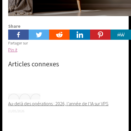
Share
Partager sur
Share
Pin it
on
Articles connexes
Pinterest
Au-delà des opérations : 2026, l’année de l’IA sur VPS
21/05/2026