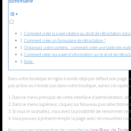
Sommaire
Comment créer la page relative au droit de rétractation dans
Comment créer un formulaire de rétractation ?
Organisez votre contenu : comment créer une table des mati
Comment relier ma page d’information sur le droit de rétrac
Note :
Dans votre boutique en ligne il existe déjà par défaut une page su
pas active ou n’existe pas dans votre boutique, suivez ces quelq
1. Dans le menu principal de votre interface d’administration, 
2. Dans le menu supérieur, cliquez sur Nouveau puis sélectionnez 
3. Si vous le souhaitez, vous avez la possibilité de renommer ce
4. Vous pouvez à présent remplir la page avec les nouvelles con
Nous vous recommandons de consulter le
Livre Blanc de Truste