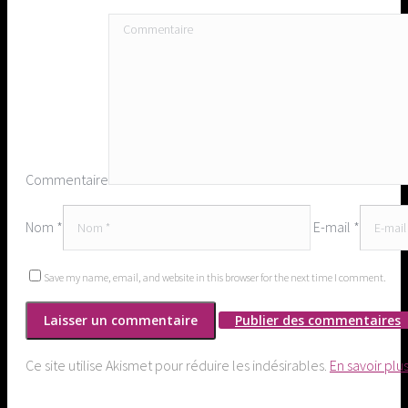
Commentaire
Nom *
E-mail *
Save my name, email, and website in this browser for the next time I comment.
Publier des commentaires
Ce site utilise Akismet pour réduire les indésirables.
En savoir plu