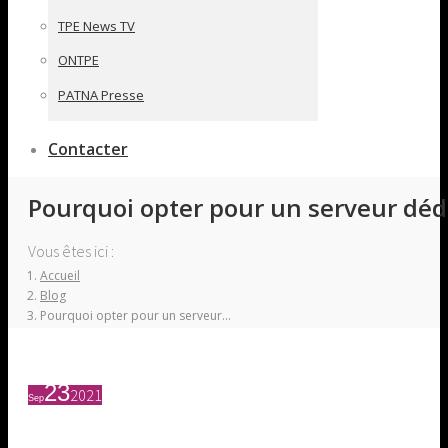
TPE News TV
ONTPE
PATNA Presse
Contacter
Pourquoi opter pour un serveur déd
Vous êtes ici :
Accueil
Blog
Pourquoi opter pour un serveur…
23
2021
Sep