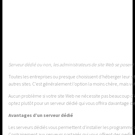
Serveur dédié ou non, les administrateurs de site Web se posent s
Toutes les entreprises ou presque choisissent d’héberger leur s
autres sites. C’est généralement l’option la moins chère, mais v
Aucun problème si votre site Web ne nécessite pas beaucoup d’espa
optez plutôt pour un serveur dédié qui vous offrira davantage de 
Avantages d’un serveur dédié
Les serveurs dédiés vous permettent d’installer les programmes 
Contrairement aux serveurs partagés qui vous offrent des performa