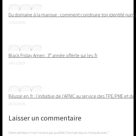
Du domaine à la marque : comment construire ton identité nu
12/02/2026
Black Friday Amen : 3ᵉ année offerte sur les .fr
24/11/2025
Réussir en .fr : l’initiative de l’AFNIC au service des TPE/PME et de
20/10/2025
Laisser un commentaire
Votre adresse e-mail ne sera pas publiée Champs requis marqués avec
*