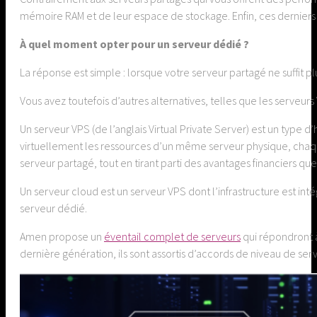
mémoire RAM et de leur espace de stockage. Enfin, ces derniers 
À quel moment opter pour un serveur dédié ?
La réponse est simple : lorsque votre serveur partagé ne suffit pl
Vous avez toutefois d’autres alternatives, telles que les serveurs
Un serveur VPS (de l’anglais Virtual Private Server) est un type
virtuellement les ressources d’un même serveur physique, chaque
serveur partagé, tout en tirant parti des avantages financiers que
Un serveur cloud est un serveur VPS dont l’infrastructure est int
serveur dédié.
Amen propose un
éventail complet de serveurs
qui répondront à
dernière génération, ils sont assortis d’accords de niveau de ser