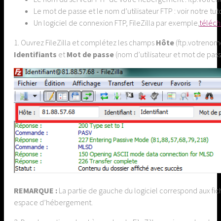
Le mot de passe et le nom d’utilisateur FTP : voir notre tut
Un logiciel de connexion FTP, FileZilla par exemple,
téléch
1. Ouvrez FileZilla et complétez les champs
Hôte
(ftp.votrenomd
Identifiants
et
Mot de passe
(nom d’utilisateur et mot de pas
REMARQUE
:
La partie de gauche du logiciel correspond aux fichi
espace d’hébergement.