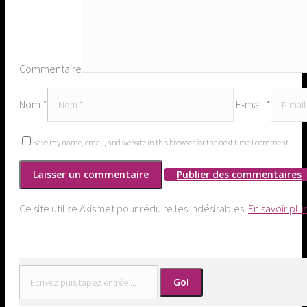
Commentaire
Nom *
E-mail *
Save my name, email, and website in this browser for the next time I comment.
Publier des commentaires
Ce site utilise Akismet pour réduire les indésirables.
En savoir plu
Search: