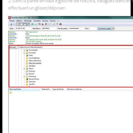
2. Dans la partie en haut à gauche de FileZilla, naviguez dans les
effectuant un glisser/déposer :