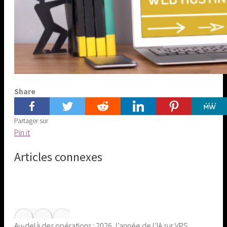
Share
Partager sur
Share
Pin it
on
Articles connexes
Pinterest
Au-delà des opérations : 2026, l’année de l’IA sur VPS