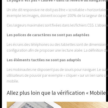
La page n’est pas « cadrée » dans la fenêtre du navigateur
Un site dit responsive ne doit pas être « scrollable » horizont
exemple les images, doivent occuper 100% de la largeur de ces
Ces largeurs maximales sont fixées dans les fichiers CSS. L’abse
Les polices de caractères ne sont pas adaptées
Les écrans des téléphones ou des tablettes sont de dimensions m
configuration afin de proposer une lecture aisée. La définition de
Les éléments tactiles ne sont pas adaptés
Les mobinautes ne disposent pas de souris pour naviguer. Le suivi
utilisateurs de pouvoir par exemple « cliquer » sur un lien sans o
mobile.
Allez plus loin que la vérification « Mobile 