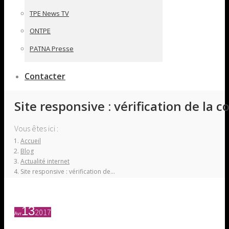
TPE News TV
ONTPE
PATNA Presse
Contacter
Site responsive : vérification de la 
Vous êtes ici :
Accueil
Blog
Actualité internet
Site responsive : vérification de…
13
2017
Avr