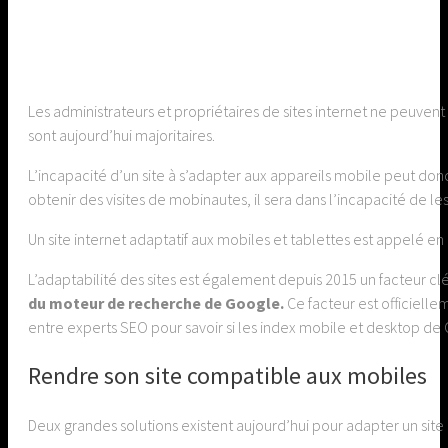
Les administrateurs et propriétaires de sites internet ne peuvent
sont aujourd’hui majoritaires.
L’incapacité d’un site à s’adapter aux appareils mobile peut don
obtenir des visites de mobinautes, il sera dans l’incapacité de les 
Un site internet adaptatif aux mobiles et tablettes est appelé e
L’adaptabilité des sites est également depuis 2015 un facteur c
du moteur de recherche de Google.
Ce facteur est officiell
entre experts SEO pour savoir si les index mobile et desktop de
Rendre son site compatible aux mobiles
Deux grandes solutions existent aujourd’hui pour adapter un site 