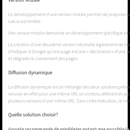
Le développement d’une version mobile permet de proposer un si
calcul est limitée.
Une version mobile demande un développement spécifique et mul
La création d’une deuxième version nécessite également de mettr
d’indiquer à Google qu’une page est une « déclinaison » d’une a
et dégrade le classement des pages.
Diffusion dynamique
La diffusion dynamique est un mélange des deux solutions prése
renvoie en effet pour une même URL un contenu différent et adap
plusieurs versions d’une même URL. Sans cette indication, le robo
Quelle solution choisir?
Google recommande de privilégier autant que possible la