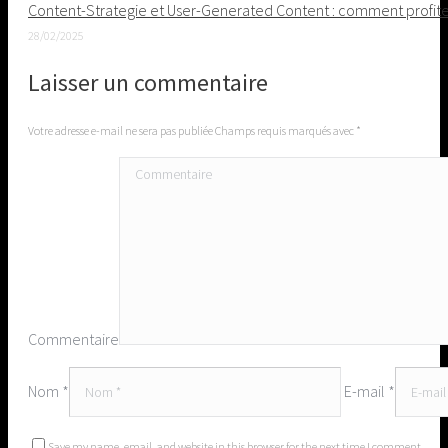
Content-Strategie et User-Generated Content : comment profiter 
28/02/2025
Laisser un commentaire
Votre adresse e-mail ne sera pas publiée Champs requis marqués avec
*
Commentaire
Nom *
E-mail *
Save my name, email, and website in this browser for the next time I comment.