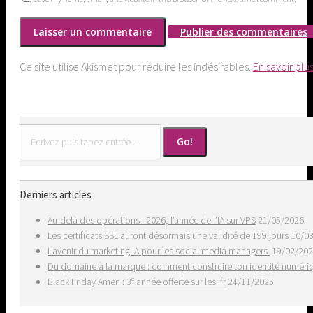
Publier des commentaires
Ce site utilise Akismet pour réduire les indésirables.
En savoir plu
Search:
Derniers articles
Au-delà des opérations : 2026, l’année de l’IA sur VPS
21/05/2026
Les certificats SSL auront désormais une validité de 199 jours
10/0
L’avenir du marketing IA pour les social media managers
19/02/20
Du domaine à la marque : comment construire ton identité numér
Black Friday Amen : 3ᵉ année offerte sur les .fr
24/11/2025