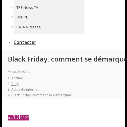
TPE News TV
ONTPE
PATNA Presse
Contacter
Black Friday, comment se démarqu
Vous êtes ici :
Accueil
Blog
Actualité internet
Black Friday, comment se démarquer
10
2022
Nov