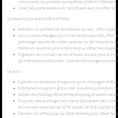
concurrents, les produits susceptibles d’attirer l’attention, 
Créez des partenariats avec des influenceurs. En effet, les 
Quelques jours avant le Black Friday :
Anticipez en publiant sur les réseaux sociaux : offres mys
Lancez une campagne par e-mail et prévoyez des offres r
parrainage assortis de cartes cadeaux ou de réductions s
mettre en avant les promotions les plus attractives (supér
Organisez un concours sur les réseaux sociaux pour accroit
qui intéressera votre public cible et l’encouragera à inviter
Le jour J :
Exploitez le sentiment d’urgence qui accompagne le Black 
Entretenez le suspens grâce à de nouvelles promotions to
Utilisez des hashtags #blackfridayshopping et autres varian
Proposez des avantages aux clients qui passent des comma
encore une réduction de 10 % à partir de 50 € d’achat. V
Étendez vos offres jusqu’au Cyber Monday pour attirer toujo