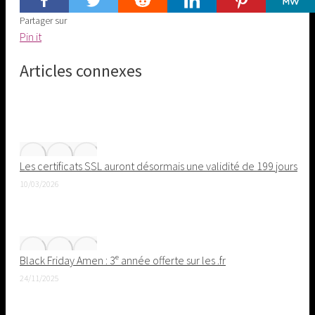
Partager sur
Share
Pin it
on
Articles connexes
Pinterest
Les certificats SSL auront désormais une validité de 199 jours
10/03/2026
Black Friday Amen : 3ᵉ année offerte sur les .fr
24/11/2025