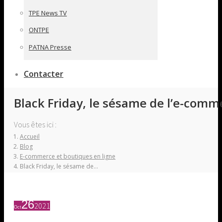
TPE News TV
ONTPE
PATNA Presse
Contacter
Black Friday, le sésame de l’e-comm
Vous êtes ici :
Accueil
Blog
E-commerce et boutiques en ligne
Black Friday, le sésame de…
26
2021
Oct