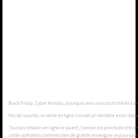
Black Friday, Cyber Monday, pourquoi avez-vous tout intérêt à en 
Pas de surprise, la vente en ligne connait un véritable essor de
Tous les retailers en ligne le savent, l’année est ponctuée d’év
cette opération commerciale de grande envergure se poursuivra 