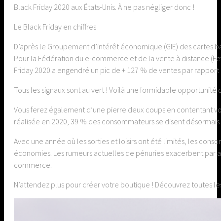
Black Friday 2020 aux États-Unis. À ne pas négliger donc !
Le Black Friday en chiffres
D’après le Groupement d’intérêt économique (GIE) des cartes banc
Pour la Fédération du e-commerce et de la vente à distance (Feva
Friday 2020 a engendré un pic de + 127 % de ventes par rapport
Tous les signaux sont au vert ! Voilà une formidable opportunité
Vous ferez également d’une pierre deux coups en contentant vos
réalisée en 2020, 39 % des consommateurs se disent désormais pl
Avec une année où les sorties et loisirs ont été limités, les co
économies. Les rumeurs actuelles de pénuries exacerbent par aill
commerce.
N’attendez plus pour créer votre boutique ! Découvrez toutes les