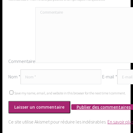
Commentaire
Nom *
E-mail *
Save my name, email, and website in this browser for the next time I comment.
Publier des commentaires
Ce site utilise Akismet pour réduire les indésirables.
En savoir plu