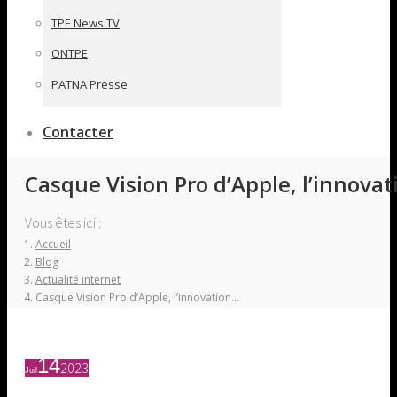
TPE News TV
ONTPE
PATNA Presse
Contacter
Casque Vision Pro d’Apple, l’innov
Vous êtes ici :
Accueil
Blog
Actualité internet
Casque Vision Pro d’Apple, l’innovation…
14
2023
Juil