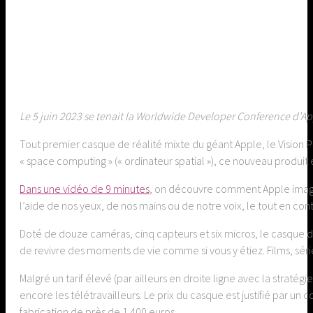
Le 5 juin 2023 se tenait la Worldwide Developer Conference d’Appl
Tout premier casque de réalité mixte du géant Apple, le Vision Pr
« space computing » (« ordinateur spatial »), ce nouveau produit e
Dans une vidéo de 9 minutes
, on découvre comment Apple imagine
l’aide de nos yeux, de nos mains ou de notre voix, le tout en con
Doté de douze caméras, cinq capteurs et six micros, le casque 
de revivre des moments de vie comme si vous y étiez. Films, série
Malgré un tarif élevé (par ailleurs en droite ligne avec la stratég
encore les télétravailleurs. Le prix du casque est justifié par u
fabrication de près de 1 400 euros.