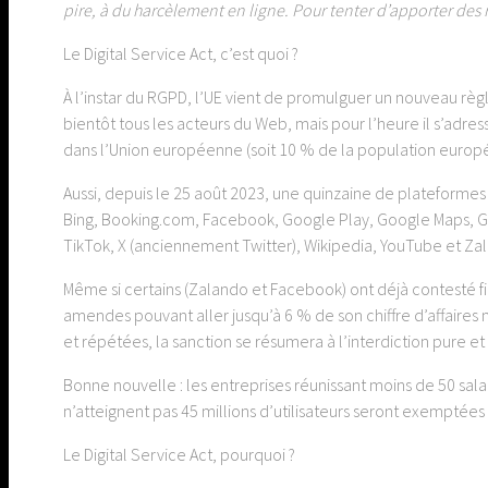
pire, à du harcèlement en ligne. Pour tenter d’apporter des 
Le Digital Service Act, c’est quoi ?
À l’instar du RGPD, l’UE vient de promulguer un nouveau règ
bientôt tous les acteurs du Web, mais pour l’heure il s’adres
dans l’Union européenne (soit 10 % de la population europé
Aussi, depuis le 25 août 2023, une quinzaine de plateformes
Bing, Booking.com, Facebook, Google Play, Google Maps, Go
TikTok, X (anciennement Twitter), Wikipedia, YouTube et Za
Même si certains (Zalando et Facebook) ont déjà contesté fi
amendes pouvant aller jusqu’à 6 % de son chiffre d’affaires m
et répétées, la sanction se résumera à l’interdiction pure 
Bonne nouvelle : les entreprises réunissant moins de 50 salari
n’atteignent pas 45 millions d’utilisateurs seront exemptées
Le Digital Service Act, pourquoi ?