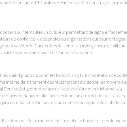
mieux être encadré. L’UE a alors décidé de s’attaquer au sujet en mett
poser aux internautes un outil leur permettant de signaler facilemen
naleurs de confiance », des entités ou organisations qui pourront signa
 sera accélérée. Sur les sites de vente, un traçage sera par ailleurs
s sur le professionnel avant de l’autoriser à vendre.
nés soient plus transparentes lorsqu’il s’agit de modération de conten
tème interne de traitement des réclamations qui donne les moyens au
ital Service Act, permettre aux utilisateurs d’être mieux informés du
rtains contenus publicitaires en fonction du profil des utilisateurs,
(qui a commandité l’annonce, comment et pourquoi elle cible tels in
cité ciblée pour les mineurs et de la publicité basée sur des données