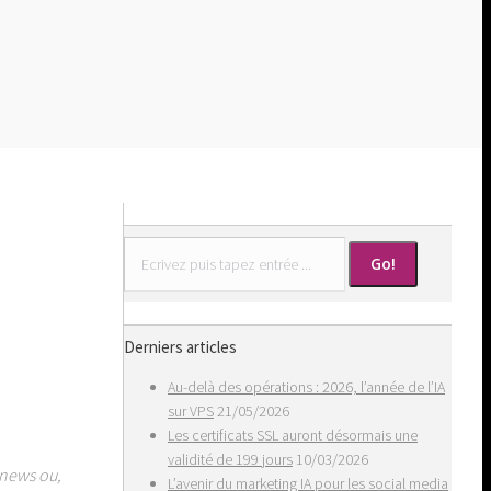
Search:
Derniers articles
Au-delà des opérations : 2026, l’année de l’IA
sur VPS
21/05/2026
Les certificats SSL auront désormais une
validité de 199 jours
10/03/2026
 news ou,
L’avenir du marketing IA pour les social media