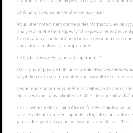
comme les opinions politiques, la religion ou l’orientation s
Atténuation des risques et réponse aux crises
Pour lutter notamment contre la désinformation, les plus gr
analyse annuelle des risques systémiques qu’elles peuvent 
la réalisation d’audits indépendants de réduction des risqu
aux autorités nationales compétentes.
Le Digital Service Act, quels changements ?
Dans tous les pays de l’UE, un « coordinateur des services nu
régulation de la communication audiovisuelle et numérique
Les acteurs concernés vont être surveillés par la Commission
de supervision, dans la limite de 0,05 % de leur chiffre d’aff
La surveillance devrait ainsi être renforcée, mais trouver un
va être délicat. Comment juger de la légalité d’un contenu ?
jamais de « guerre » quand on évoque le conflit avec l’Ukrai