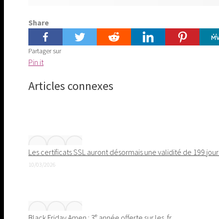
Share
Partager sur
Share
Pin it
on
Articles connexes
Pinterest
Les certificats SSL auront désormais une validité de 199 jour
10/03/2026
Black Friday Amen : 3ᵉ année offerte sur les .fr