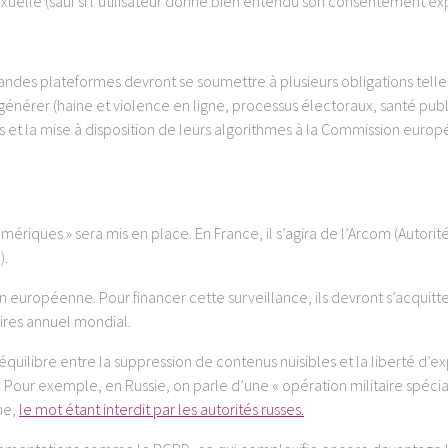
exuelle (sauf si l’utilisateur donne bien entendu son consentement expl
andes plateformes devront se soumettre à plusieurs obligations tell
générer (haine et violence en ligne, processus électoraux, santé pu
es et la mise à disposition de leurs algorithmes à la Commission euro
mériques » sera mis en place. En France, il s’agira de l’Arcom (Autorit
).
 européenne. Pour financer cette surveillance, ils devront s’acquitter
aires annuel mondial.
 équilibre entre la suppression de contenus nuisibles et la liberté d’e
 Pour exemple, en Russie, on parle d’une « opération militaire spécia
ne,
le mot étant interdit par les autorités russes.