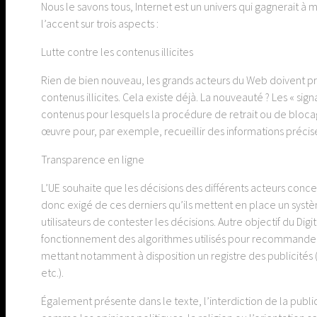
Nous le savons tous, Internet est un univers qui gagnerait à 
l’accent sur trois aspects :
Lutte contre les contenus illicites
Rien de bien nouveau, les grands acteurs du Web doivent pro
contenus illicites. Cela existe déjà. La nouveauté ? Les « sig
contenus pour lesquels la procédure de retrait ou de blocage
œuvre pour, par exemple, recueillir des informations précise
Transparence en ligne
L’UE souhaite que les décisions des différents acteurs concer
donc exigé de ces derniers qu’ils mettent en place un sys
utilisateurs de contester les décisions. Autre objectif du Dig
fonctionnement des algorithmes utilisés pour recommander ce
mettant notamment à disposition un registre des publicités 
etc.).
Également présente dans le texte, l’interdiction de la publi