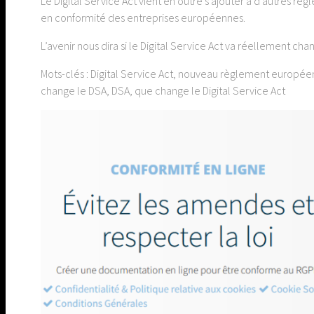
Le Digital Service Act vient en outre s’ajouter à d’autres
en conformité des entreprises européennes.
L’avenir nous dira si le Digital Service Act va réellement ch
Mots-clés : Digital Service Act, nouveau règlement européen
change le DSA, DSA, que change le Digital Service Act