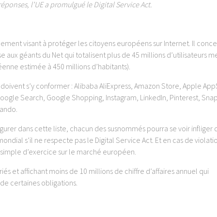
réponses, l’UE a promulgué le Digital Service Act.
lement visant à protéger les citoyens européens sur Internet. Il conc
se aux géants du Net qui totalisent plus de 45 millions d’utilisateurs 
enne estimée à 450 millions d’habitants).
 doivent s’y conformer : Alibaba AliExpress, Amazon Store, Apple App
ogle Search, Google Shopping, Instagram, LinkedIn, Pinterest, Sna
lando.
gurer dans cette liste, chacun des susnommés pourra se voir infliger 
ondial s’il ne respecte pas le Digital Service Act. Et en cas de violati
et simple d’exercice sur le marché européen.
és et affichant moins de 10 millions de chiffre d’affaires annuel qui
 de certaines obligations.