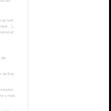
icite).
es qu’une
blique…),
péenne et
é de
 de frais
xpression
le », mais