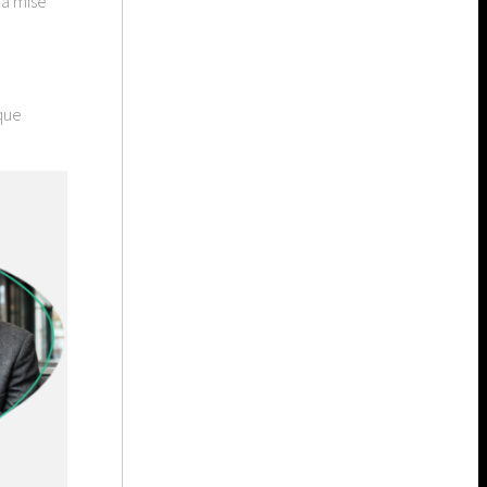
la mise
 que