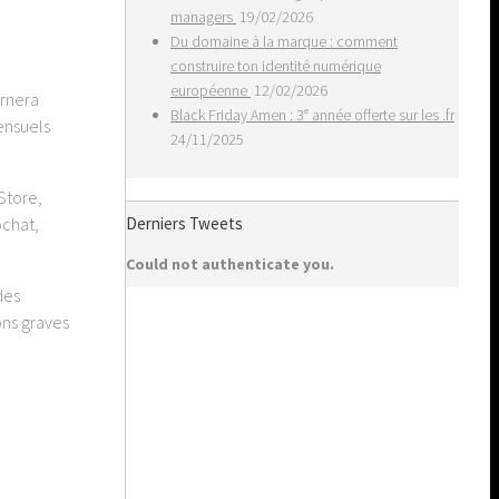
managers
19/02/2026
Du domaine à la marque : comment
construire ton identité numérique
européenne
12/02/2026
ernera
Black Friday Amen : 3ᵉ année offerte sur les .fr
mensuels
24/11/2025
Store,
pchat,
Derniers Tweets
Could not authenticate you.
des
ons graves