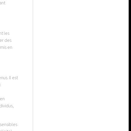
ant
t les
ler des
 mis en
us. Il est
x
 en
dividus,
 sensibles