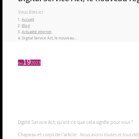
Vous êtes ici :
Accueil
Blog
Actualité internet
Digital Service Act, le nouveau…
19
2023
Oct
Digital Service Act, qu’est-ce que cela signifie pour vous ?
Chapeau et corps de l’article :
Nous avons toutes et tous déj