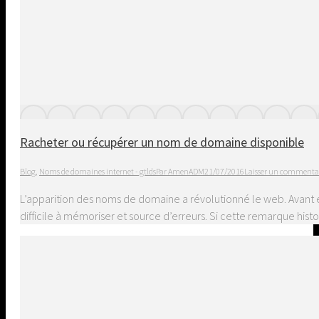
Racheter ou récupérer un nom de domaine disponible
Blog
,
Noms de domaines internet - gtlds
Par
AmenADM
21/07/2016
Laisser un commenta
L’apparition des noms de domaine a révolutionné le web. Avant eux
difficile à mémoriser et source d’erreurs. Si cette remarque hist