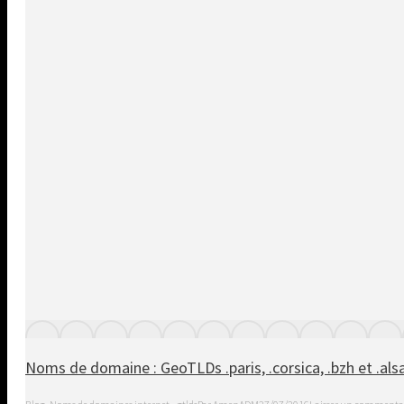
Noms de domaine : GeoTLDs .paris, .corsica, .bzh et .als