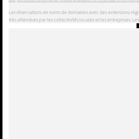
Blog
,
Noms de domaines internet - gtlds
Par
AmenADM
27/07/2016
Laisser un commenta
Les réservations de noms de domaines avec des extensions régiona
très attendues par les collectivités locales et les entreprises.