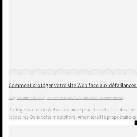
Comment protéger votre site Web face aux défaillances
Blog
,
Sécurité informatique
Par
AmenADM
27/07/2016
Laisser un commentaire
Protégez votre site Web de manière proactive et vivez plus sere
locataires. Dans cette métaphore, Amen serait le propriétaire qu