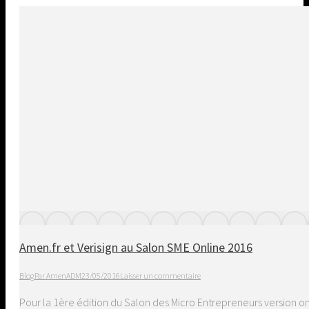
Amen.fr et Verisign au Salon SME Online 2016
Blog
Par
AmenADM
23/05/2016
Laisser un commentaire
Pour la 1ère édition du Salon des Micro Entrepreneurs version onl