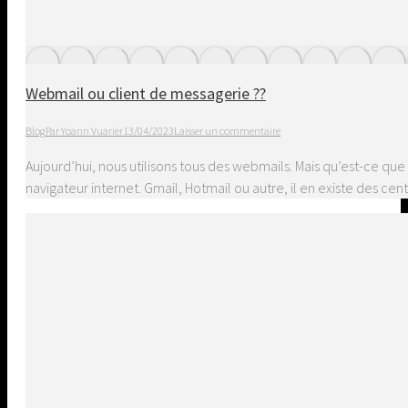
Webmail ou client de messagerie ??
Blog
Par
Yoann Vuarier
13/04/2023
Laisser un commentaire
Aujourd’hui, nous utilisons tous des webmails. Mais qu’est-ce qu
navigateur internet. Gmail, Hotmail ou autre, il en existe des ce