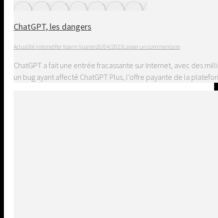
ChatGPT, les dangers
Actualité internet
Par
Yoann Vuarier
20/04/2023
Laisser un commentaire
ChatGPT a fait une entrée fracassante sur Internet, avec des mil
un bug ayant affecté ChatGPT Plus, l’offre payante de la platef