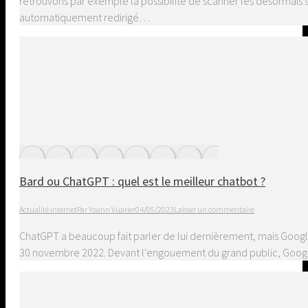
retrouvons par exemple la possibilité de scanner les désormais s
automatiquement redirigé…
Bard ou ChatGPT : quel est le meilleur chatbot ?
Actualité internet
Par
Yoann Vuarier
04/05/2023
Laisser un commentaire
ChatGPT a beaucoup fait parler de lui dernièrement, mais Googl
30 novembre 2022. Devant l’engouement du grand public, Google a