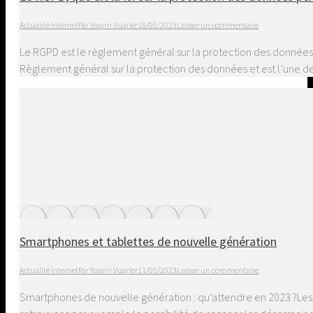
Actualité internet
Par
Yoann Vuarier
18/05/2023
Laisser un commentaire
Le RGPD est le règlement général sur la protection des données.
Règlement général sur la protection des données et est l’une des
Smartphones et tablettes de nouvelle génération
Actualité internet
Par
Yoann Vuarier
11/05/2023
Laisser un commentaire
Smartphones de nouvelle génération : qu’attendre en 2023 ?Les t