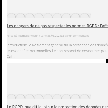
Les dangers de ne pas respecter les normes RGPD : l’aff
Actualité internet
Par
Yoann Vuarier
25/05/2023
Laisser un commentaire
Introduction: Le Règlement général sur la protection des donnée
leurs données personnelles. Le non-respect de ces normes peut
Cet…
Le RGPD, que dit la loi sur la protection des données pe