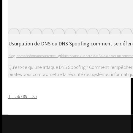
Usurpation de DNS ou DNS Spoofing comment se défen
Blog
,
Noms de domaines internet - gtlds
Par
Yoann Vuarier
23/03/2023
Laisser un comme
Qu’est-ce qu’une attaque DNS Spoofing ? Comment l’empêcher ? L
pirates pour compromettre la sécurité des systèmes informatique
1
…
5
6
7
8
9
…
25