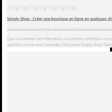
Simply Shop : Créer une boutique en ligne en quelques é
E-commerce et boutiques en ligne
Par
Yoann Vuarier
30/03/2023
Laisser un commentair
Que vous vendiez des vêtements, vos créations artistiques ou e
activités comme vous l’entendez. Découvrez Simply Shop ! Dans