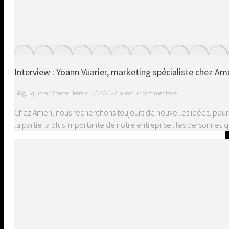
Interview : Yoann Vuarier, marketing spécialiste chez Am
Blog
,
Equip
Par
Montse Herrero
13/04/2022
Laisser un commentaire
Chez Amen, nous recherchons toujours de nouvelles idées, pour vo
la partie la plus importante de notre entreprise : les personn