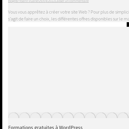
Blog
Par
Yoann Vuarier
29/04/2022
Laisser un commentaire
Vous vous apprêtez à créer votre site Web ? Pour plus de simplici
s’agit de faire un choix, les différentes offres disponibles sur 
Formations gratuites à WordPress