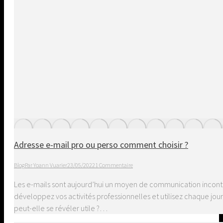
Adresse e-mail pro ou perso comment choisir ?
Blog
Par
Yoann Vuarier
23/05/2022
1 Commentaire
Les e-mails sont aujourd’hui un moyen de communication incontou
développez vos activités professionnelles et utilisez chaque jo
peut-elle se révéler utile ?…