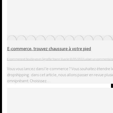
E-commerce, trouvez chaussure à votre pied
E-commerce et boutiques en ligne
Par
Yoann Vuarier
10/05/2022
Laisser un commentair
Vous vous lancez dans l’e-commerce ? Vous souhaitez étendre le 
dropshipping : dans cet article, nous allons passer en revue plu
omniprésent. Choisissez…