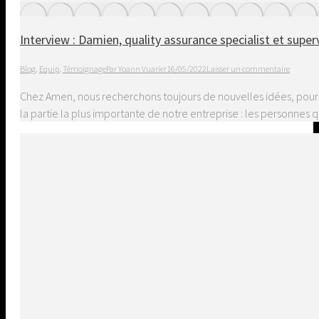
Interview : Damien, quality assurance specialist et supe
Blog
,
Equip
,
Témoignage
Par
Yoann Vuarier
16/05/2022
Laisser un commentaire
Chez Amen, nous recherchons toujours de nouvelles idées, pour vo
la partie la plus importante de notre entreprise : les personnes