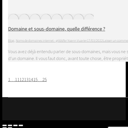
Domaine et sous-domaine, quelle différence ?
Blog
,
Noms de domaines internet - gtlds
Par
Yoann Vuarier
17/03/2022
Laisser un comme
Vous avez déjà entendu parler de sous-domaines, mais vous ne sa
d’un domaine. Il vous faut donc, avant toute chose, être proprié
1
…
11
12
13
14
15
…
25
Go