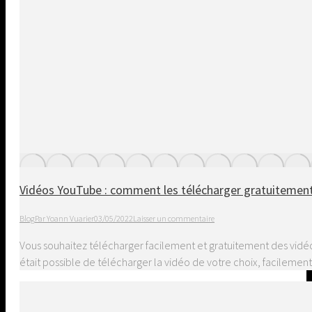
Vidéos YouTube : comment les télécharger gratuitement
Blog
Par
Yoann Vuarier
03/05/2022
Laisser un commentaire
Vous souhaitez télécharger facilement et gratuitement des vidéos
était possible de télécharger la vidéo de votre choix, facilement