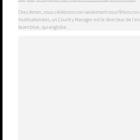
Chez Amen, nous célébrons non seulement nous fêtons nos 2
multinationales, un Country Manager est le directeur de l’e
team.blue, qui englobe…