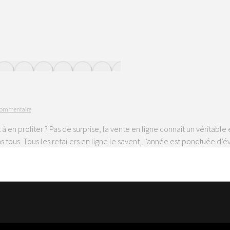
 commentaire
à en profiter ? Pas de surprise, la vente en ligne connait un véritabl
 tous. Tous les retailers en ligne le savent, l’année est ponctuée 