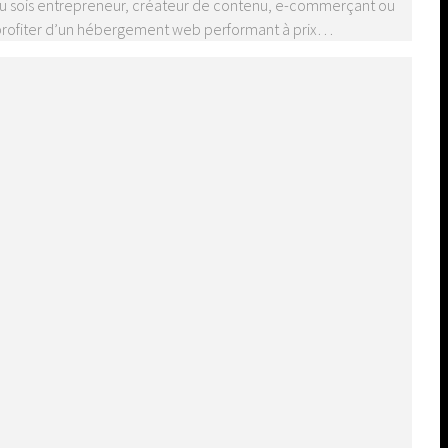
 tu sois entrepreneur, créateur de contenu, e-commerçant ou
et profiter d’un hébergement web performant à prix…