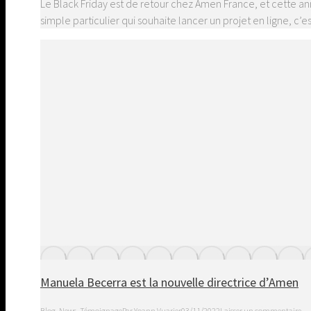
Le Black Friday est de retour chez Amen France, et cette 
simple particulier qui souhaite lancer un projet en ligne,
Manuela Becerra est la nouvelle directrice d’Amen
Blog
,
News
,
Témoignage
Par
Yoann Vuarier
03/11/2022
Laisser un commentaire