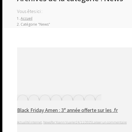
Vous êtes ici :
Accueil
Catégorie "News"
Black Friday Amen : 3ᵉ année offerte sur les .fr
Actualité internet
,
News
Par
Yoann Vuarier
24/11/2025
Laisser un commentaire