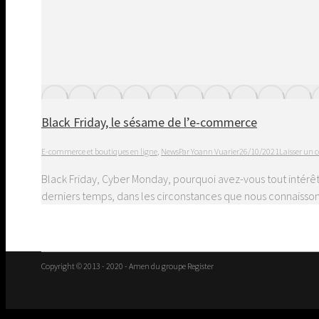
Black Friday, le sésame de l’e-commerce
E-commerce et boutiques en ligne
,
News
Par
Yoann Vuarier
26/10/2021
Laisser un
Black Friday, Cyber Monday, pourquoi avez-vous tout intérêt 
derniers temps, dans les circonstances que nous connaissons
Copyright © 2013 - 2020 - Amen du groupe Register
Go