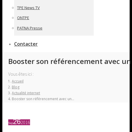
TPE News TV
ONTPE
PATNA Presse
Contacter
Booster son référencement avec un c
Vous êtes ici :
Accueil
Blog
Actualité internet
Booster son référencement avec un…
26
2016
Sep