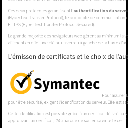
Ces deux protocoles garantissent l’
authentification du serve
(HyperText Transfer Protocol), le protocole de communication c
HTTPS (HyperText Transfer Protocol Secured).
La grande majorité des navigateurs web gèrent au minimum la vers
affichent en effet une clé ou un verrou à gauche de la barre d’a
L’émisson de certificats et le choix de l’au
Pour assurer l
pour être sécurisé, exigent l’identification du serveur. Elle est as
Cette identification est possible grâce à un certificat délivré au
approuvant un certificat, l’AC marque de son empreinte le certifi