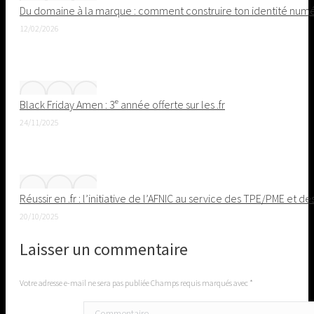
Du domaine à la marque : comment construire ton identité nu
12/02/2026
Black Friday Amen : 3ᵉ année offerte sur les .fr
24/11/2025
Réussir en .fr : l’initiative de l’AFNIC au service des TPE/PME et de
20/10/2025
Laisser un commentaire
Votre adresse e-mail ne sera pas publiée Champs requis marqués avec
*