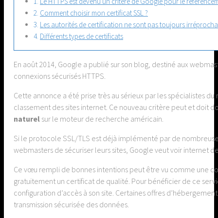
Le HTTPS est devenu un critère de Google pour le référencem
Comment choisir mon certificat SSL ?
Les autorités de certification ne sont pas toujours irréprocha
Différents types de certificats
En août 2014, Google a publié sur son blog, destiné aux webmaster
connexions sécurisés HTTPS.
Cette annonce a été prise très au sérieux par les spécialistes d
classement des sites internet. Ce nouveau critère peut et doi
naturel
sur le moteur de recherche américain.
Si le protocole SSL/TLS est déjà implémenté par de nombreus
webmasters de sécuriser leurs sites, Google veut voir internet dev
Ce vœu rempli de bonnes intentions peut être vu comme une contra
gratuitement un certificat de qualité. Pour bénéficier de ce ser
configuration d’accès à son site. Certaines offres d’hébergemen
transmission sécurisée des données.