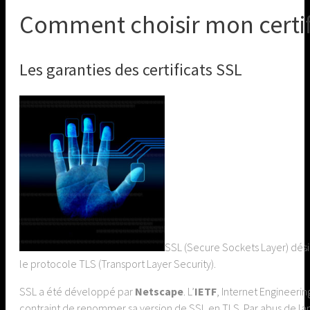
Comment choisir mon certif
Les garanties des certificats SSL
SSL (Secure Sockets Layer) dési
le protocole TLS (Transport Layer Security).
SSL a été développé par
Netscape
. L’
IETF
, Internet Engineerin
contraint de renommer sa version de SSL en TLS. Par abus de la