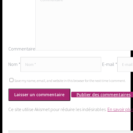
Commentaire
Nom *
E-mail *
Save my name, email, and website in this browser for the next time I comment.
Publier des commentaires
Ce site utilise Akismet pour réduire les indésirables.
En savoir plu