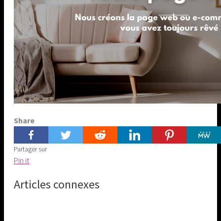
Share
Partager sur
Share
Pin it
on
Articles connexes
Pinterest