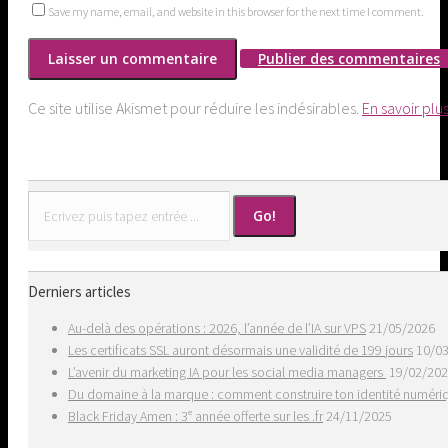
Save my name, email, and website in this browser for the next time I comment.
Publier des commentaires
Ce site utilise Akismet pour réduire les indésirables.
En savoir plu
Search:
Derniers articles
Au-delà des opérations : 2026, l’année de l’IA sur VPS
21/05/2026
Les certificats SSL auront désormais une validité de 199 jours
10/0
L’avenir du marketing IA pour les social media managers
19/02/20
Du domaine à la marque : comment construire ton identité numér
Black Friday Amen : 3ᵉ année offerte sur les .fr
24/11/2025