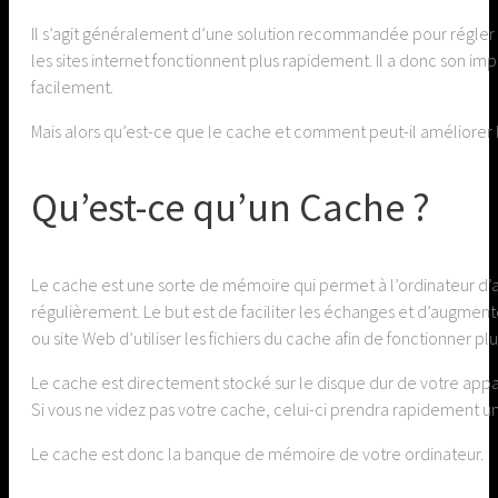
Il s’agit généralement d’une solution recommandée pour régler u
les sites internet fonctionnent plus rapidement. Il a donc son i
facilement.
Mais alors qu’est-ce que le cache et comment peut-il améliorer l
Qu’est-ce qu’un Cache ?
Le cache est une sorte de mémoire qui permet à l’ordinateur d’ac
régulièrement. Le but est de faciliter les échanges et d’augmente
ou site Web d’utiliser les fichiers du cache afin de fonctionner p
Le cache est directement stocké sur le disque dur de votre appa
Si vous ne videz pas votre cache, celui-ci prendra rapidement un
Le cache est donc la banque de mémoire de votre ordinateur.