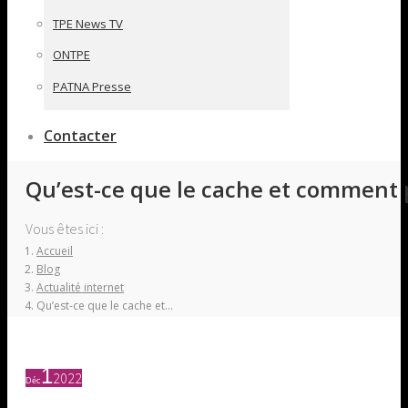
TPE News TV
ONTPE
PATNA Presse
Contacter
Qu’est-ce que le cache et comment p
Vous êtes ici :
Accueil
Blog
Actualité internet
Qu’est-ce que le cache et…
1
2022
Déc