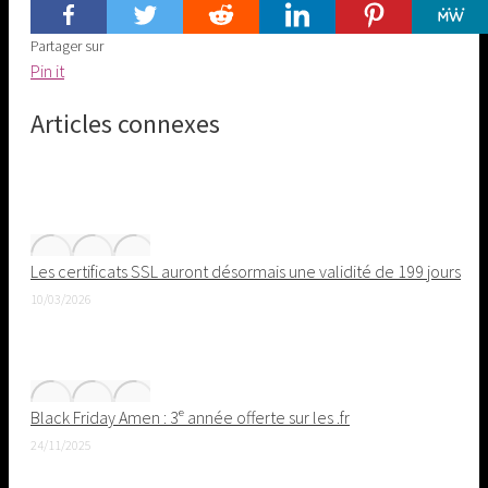
Partager sur
Share
Pin it
on
Articles connexes
Pinterest
Les certificats SSL auront désormais une validité de 199 jours
10/03/2026
Black Friday Amen : 3ᵉ année offerte sur les .fr
24/11/2025