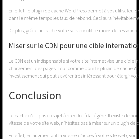
En effet, le plugin de cache WordPress permet à vos utilisateurs 
dans le même temps les taux de rebond. Ceci aura inévitableme
De plus, grâce au cache votre serveur utilise moins de ressources
Miser sur le CDN pour une cible internatio
Le CDN est un indispensable si votre site internet vise une cible
chargement des pages. Tout comme pour le plugin de cache WordP
investissement qui peut s’avérer très intéressant pour élargir vo
Conclusion
Le cache n’est pas un sujet à prendre à la légère. Il existe de 
vitesse de votre site web, n’hésitez pas à miser sur un plugin d
En effet, en augmentant la vitesse d’accès à votre site web, vous