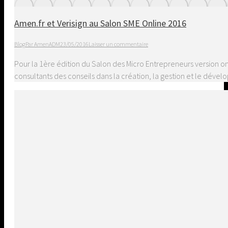
Amen.fr et Verisign au Salon SME Online 2016
Blog
Par
AmenADM
23/05/2016
Laisser un commentaire
Pour la 1ère édition du Salon des Micro Entrepreneurs version onl
consultants des conseils dans la création, la gestion et le dével