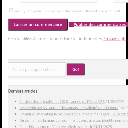
Save my name, email, and website in this browser for the next time I comment.
Publier des commentaires
Ce site utilise Akismet pour réduire les indésirables.
En savoir plu
Search:
Derniers articles
Au-delà des opérations : 2026, l’année de l’IA sur VPS
21/05/2026
Les certificats SSL auront désormais une validité de 199 jours
10/0
L’avenir du marketing IA pour les social media managers
19/02/20
Du domaine à la marque : comment construire ton identité numér
Black Friday Amen : 3ᵉ année offerte sur les .fr
24/11/2025