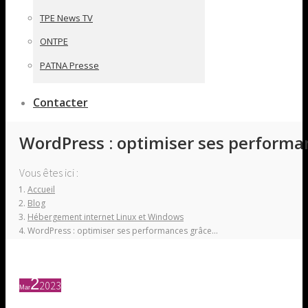
TPE News TV
ONTPE
PATNA Presse
Contacter
WordPress : optimiser ses perform
Vous êtes ici :
Accueil
Blog
Hébergement internet Linux et Windows
WordPress : optimiser ses performances grâce…
2
2023
Mar