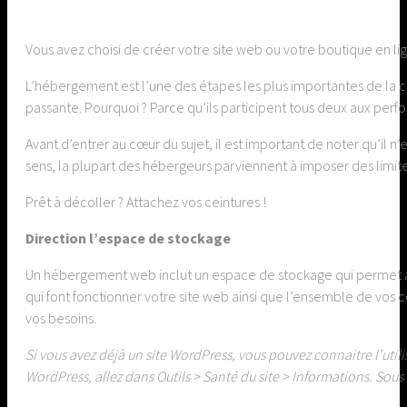
Vous avez choisi de créer votre site web ou votre boutique en 
L’hébergement est l’une des étapes les plus importantes de la cr
passante. Pourquoi ? Parce qu’ils participent tous deux aux per
Avant d’entrer au cœur du sujet, il est important de noter qu’il n
sens, la plupart des hébergeurs parviennent à imposer des limites 
Prêt à décoller ? Attachez vos ceintures !
Direction l’espace de stockage
Un hébergement web inclut un espace de stockage qui permet aux 
qui font fonctionner votre site web ainsi que l’ensemble de vos
vos besoins.
Si vous avez déjà un site WordPress, vous pouvez connaitre l’utili
WordPress, allez dans Outils > Santé du site > Informations. Sous l