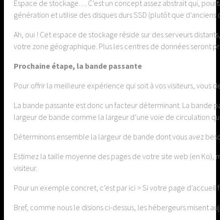
Espace de stockage… C’est un concept assez abstrait qui, pourt
génération et utilise des disques durs SSD (plutôt que d’ancien
Ah, oui ! Cet espace de stockage réside sur des serveurs distants
votre zone géographique. Plus les centres de données seront proc
Prochaine étape, la bande passante
Pour offrir la meilleure expérience qui soit à vos visiteurs, vo
La bande passante est donc un facteur déterminant. La bande passan
largeur de bande comme la largeur d’une voie de circulation qui 
Déterminons ensemble la largeur de bande dont vous avez besoi
Estimez la taille moyenne des pages de votre site web (en Ko), m
visiteur.
Pour un exemple concret, c’est par ici > Si votre page d’accueil
Bref, comme nous le disions ci-dessus, les hébergeurs misent aujo