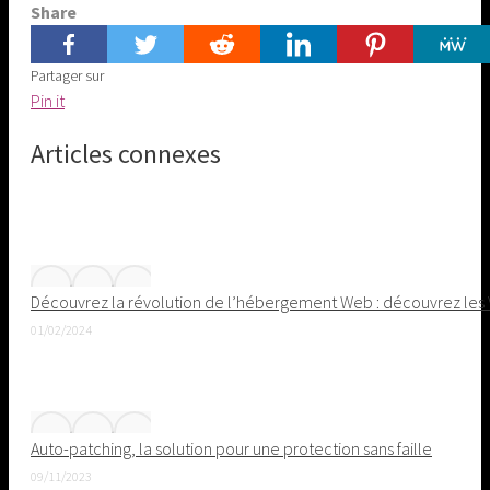
Share
Partager sur
Share
Pin it
on
Articles connexes
Pinterest
Découvrez la révolution de l’hébergement Web : découvrez les
01/02/2024
Auto-patching, la solution pour une protection sans faille
09/11/2023