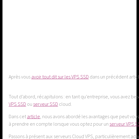
Après vous
avoir tout dit sur les VPS SSD
dans un précédent articl
Tout d’abord, récapitulons : en tant qu’entreprise, vous avez be
VPS SSD
ou
serveur SSD
cloud.
Dans cet
article
, nous avons abordé les avantages que peut vous 
à prendre en compte lorsque vous optez pour un
serveur VPS S
Passons à présent aux serveurs Cloud VPS, particulièrement adapt