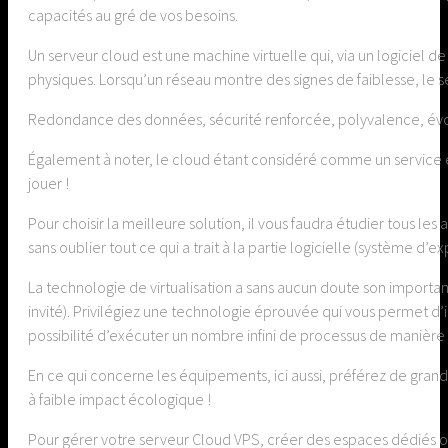
capacités au gré de vos besoins.
Un serveur cloud est une machine virtuelle qui, via un logiciel d
physiques. Lorsqu’un réseau montre des signes de faiblesse, le se
Redondance des données, sécurité renforcée, polyvalence, évolu
Également à noter, le cloud étant considéré comme un service et 
jouer !
Pour choisir la meilleure solution, il vous faudra étudier tous l
sans oublier tout ce qui a trait à la partie logicielle (système d’
La technologie de virtualisation a sans aucun doute son importan
invité). Privilégiez une technologie éprouvée qui vous permet d’i
possibilité d’exécuter un nombre infini de processus de manière
En ce qui concerne les équipements, ici aussi, préférez de gran
à faible impact écologique !
Pour gérer votre serveur Cloud VPS, créer des espaces dédiés ou e