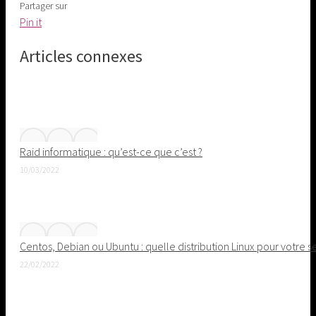
Partager sur
Share
Pin it
on
Articles connexes
Pinterest
Raid informatique : qu’est-ce que c’est ?
10/03/2022
Centos, Debian ou Ubuntu : quelle distribution Linux pour votre s
22/02/2022