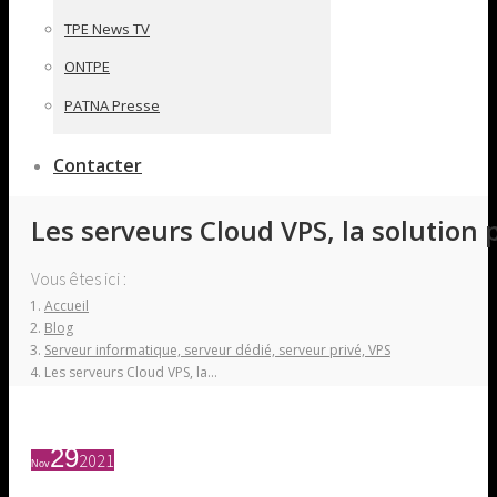
TPE News TV
ONTPE
PATNA Presse
Contacter
Les serveurs Cloud VPS, la solution 
Vous êtes ici :
Accueil
Blog
Serveur informatique, serveur dédié, serveur privé, VPS
Les serveurs Cloud VPS, la…
29
2021
Nov