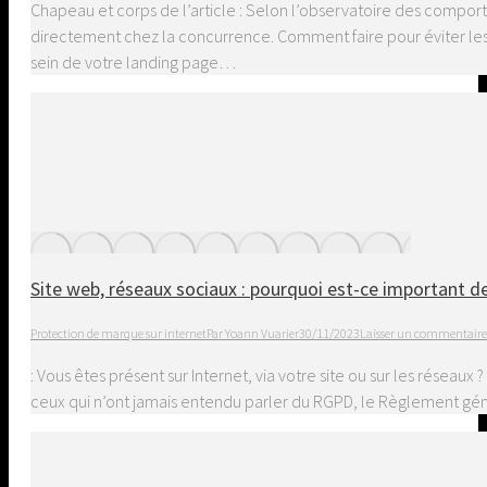
Chapeau et corps de l’article : Selon l’observatoire des comp
directement chez la concurrence. Comment faire pour éviter les d
sein de votre landing page…
Site web, réseaux sociaux : pourquoi est-ce important d
Protection de marque sur internet
Par
Yoann Vuarier
30/11/2023
Laisser un commentaire
: Vous êtes présent sur Internet, via votre site ou sur les résea
ceux qui n’ont jamais entendu parler du RGPD, le Règlement gén