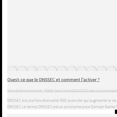
Quest-ce que le DNSSEC et comment l’activer ?
Noms de domaines internet - gtlds
Par
Yoann Vuarier
08/03/2023
Laisser un commentair
DNSSEC est une fonctionnalité DNS avancée qui augmente le nive
DNSSEC Le terme DNSSEC est un acronyme pour Domain Name Syst