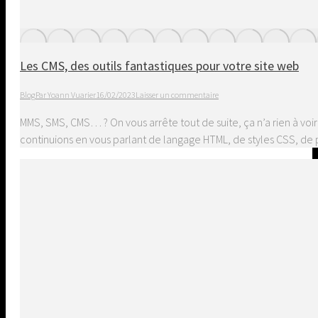
Les CMS, des outils fantastiques pour votre site web
Blog
Par
Yoann Vuarier
16/02/2023
Laisser un commentaire
MMS, SMS, CMS… ? On vous arrête tout de suite, ça n’a rien à voir
continuions en vous parlant de langage HTML, de styles CSS, 