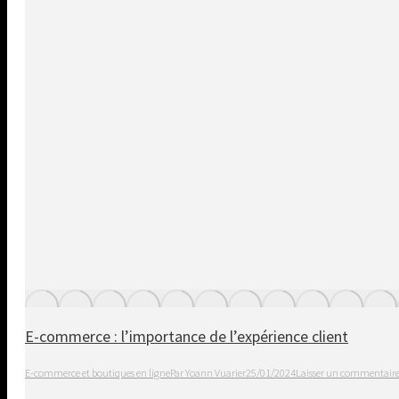
E-commerce : l’importance de l’expérience client
E-commerce et boutiques en ligne
Par
Yoann Vuarier
25/01/2024
Laisser un commentair