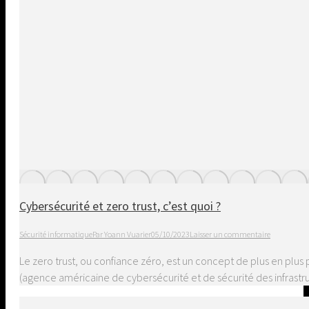
Cybersécurité et zero trust, c’est quoi ?
Sécurité informatique
Par
Yoann Vuarier
05/10/2023
Laisser un commentaire
Le zero trust, ou confiance zéro, est un concept de plus en plus 
(agence américaine de cybersécurité et de sécurité des infrastru