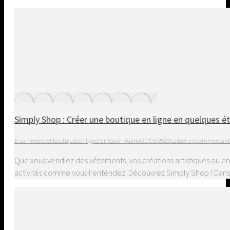
Simply Shop : Créer une boutique en ligne en quelques é
E-commerce et boutiques en ligne
Par
Yoann Vuarier
30/03/2023
Laisser un commentair
Que vous vendiez des vêtements, vos créations artistiques ou e
activités comme vous l’entendez. Découvrez Simply Shop ! Dans