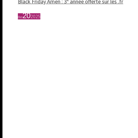
Black Friday Amen : 3ᵉ année offerte sur les .fr
20
2025
Oct